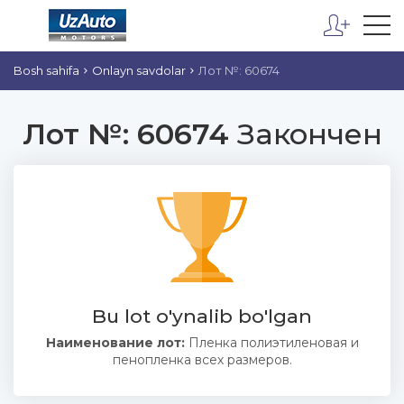
Bosh sahifa
Onlayn savdolar
Лот №: 60674
Лот №: 60674
Закончен
Bu lot o'ynalib bo'lgan
Наименование лот:
Пленка полиэтиленовая и
пенопленка всех размеров.