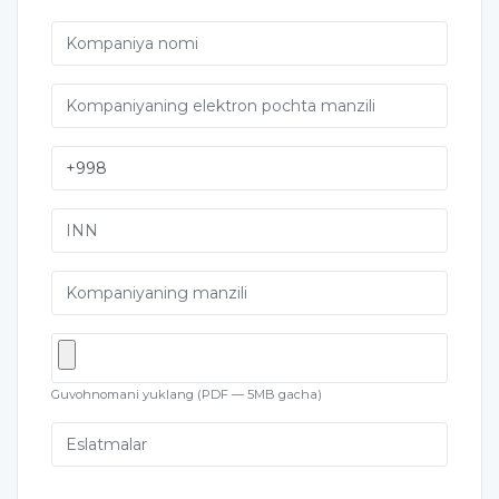
Guvohnomani yuklang (PDF — 5MB gacha)